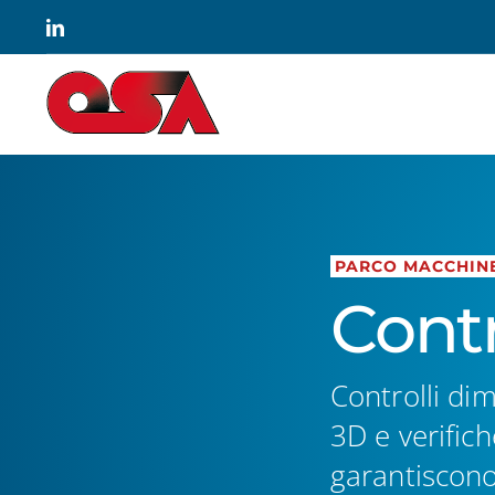
Salta
LinkedIn
al
contenuto
PARCO MACCHIN
Contr
Controlli dim
3D e verific
garantiscono