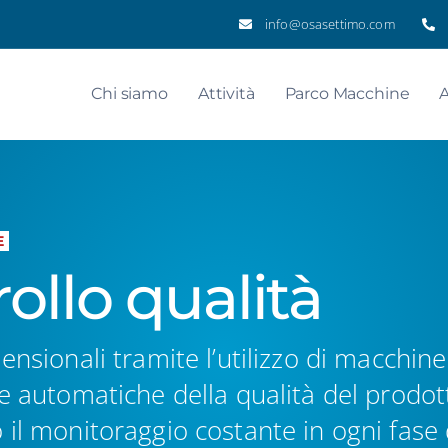
info@osasettimo.com
Chi siamo
Attività
Parco Macchine
A
E
ollo qualità
ensionali tramite l’utilizzo di macchin
he automatiche della qualità del prodot
 il monitoraggio costante in ogni fase 