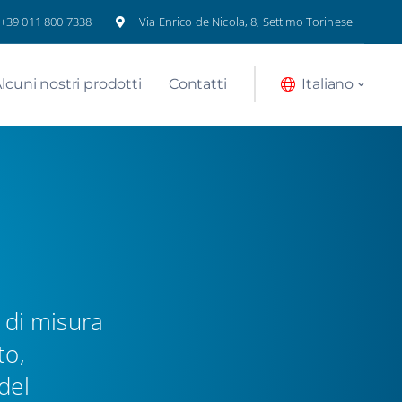
+39 011 800 7338
Via Enrico de Nicola, 8, Settimo Torinese
lcuni nostri prodotti
Contatti
Italiano
e di misura
to,
del