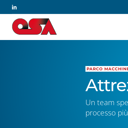
Salta
LinkedIn
al
contenuto
PARCO MACCHIN
Attre
Un team speci
processo più