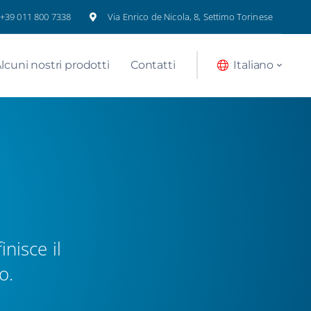
+39 011 800 7338
Via Enrico de Nicola, 8, Settimo Torinese
lcuni nostri prodotti
Contatti
Italiano
inisce il
o.