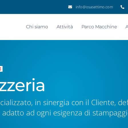
info@osasettimo.com
Chi siamo
Attività
Parco Macchine
A
E
zzeria
alizzato, in sinergia con il Cliente, def
 adatto ad ogni esigenza di stampaggi