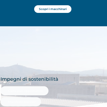
Scopri i macchinari
Impegni di sostenibilità
Carta pari opportunità
Manifesto banner